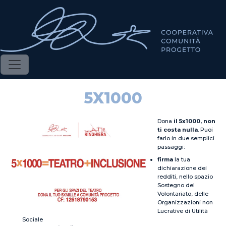
Salta al contenuto principale
5X1000
Dona
il 5x1000, non
ti costa nulla
. Puoi
farlo in due semplici
passaggi:
firma
la tua
dichiarazione dei
redditi, nello spazio
Sostegno del
Volontariato, delle
Organizzazioni non
Lucrative di Utilità
Sociale