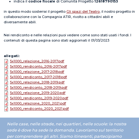
indica il
codice fiscale
di Comunità Progetto
12618790153
in questo modo sosterrai il progetto
Gli spazi del Teatro
, il nostro progetto in
collaborazione con la Compagnia ATIR, rivolto a cittadini abili e
diversamente abili.
Nei rendiconto e nelle relazioni puoi vedere come sono stati usati i fondi. I
contenuti di questa pagina sono stati aggiornati il 01/03/2023
allegati
5x1000_relazione_2016-2017.pdf
5x1000_rendiconto_2016-2017.pdf
5x1000_relazione_2017-2018.pdf
5x1000_rendiconto_2017-2018.pdf
5x1000_relazione_2018-2019.pdf
5x1000_rendiconto_2018-2019.pdf
5x1000_relazione_2019-2020.pdf
5x1000_rendiconto_2019-2020.pdf
5x1000_relazione_2020_2021.pdf
5x1000_rendiconto_2020_2021.pdf
Nelle case, nelle strade, nei quartieri, nelle scuole: la nostra
sede è dove ha sede la domanda.
Lavoriamo
sul territorio
per comprendere gli altri.
Siamo i
tineranti, partecipiamo