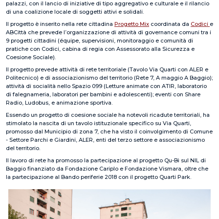
palazzi, con il lancio di iniziative di tipo aggregativo e culturale e il rilancio
di una coalizione locale di soggetti attivi e solidali.
Il progetto è inserito nella rete cittadina
Progetto Mix
coordinata da
Codici
e
ABCittà che prevede l’organizzazione di attività di governance comuni tra i
9 progetti cittadini (équipe, supervisioni, monitoraggio e comunità di
pratiche con Codici, cabina di regia con Assessorato alla Sicurezza e
Coesione Sociale).
Il progetto prevede attività di rete territoriale (Tavolo Via Quarti con ALER e
Politecnico) e di associazionismo del territorio (Rete 7, A maggio A Baggio);
attività di socialità nello Spazio 099 (Letture animate con ATIR, laboratorio
di falegnameria, laboratori per bambini e adolescenti); eventi con Share
Radio, Ludobus, e animazione sportiva.
Essendo un progetto di coesione sociale ha notevoli ricadute territoriali, ha
stimolato la nascita di un tavolo istituzionale specifico su Via Quarti,
promosso dal Municipio di zona 7, che ha visto il coinvolgimento di Comune
- Settore Parchi e Giardini, ALER, enti del terzo settore e associazionismo
del territorio.
Il lavoro di rete ha promosso la partecipazione al progetto Qu-Bì sul NIL di
Baggio finanziato da Fondazione Cariplo e Fondazione Vismara, oltre che
la partecipazione al Bando periferie 2018 con il progetto Quarti Park.