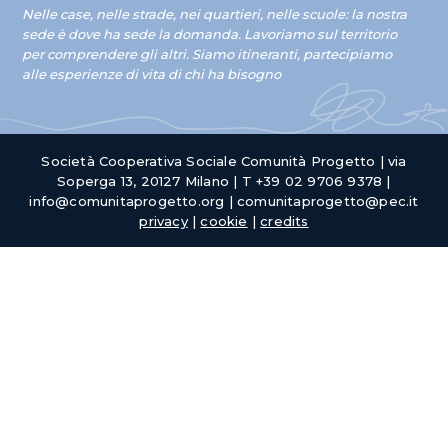
Nelle case, nelle strade, nei quartieri, nelle scuole: la nostra
sede è dove ha sede la domanda.
Lavoriamo
sul territorio
per comprendere gli altri.
Siamo i
tineranti, partecipiamo
alle
esperienze di vita di chi ha bisogno
Società Cooperativa Sociale Comunità Progetto | via
Soperga 13, 20127 Milano | T +39 02 9706 9378 |
info@comunitaprogetto.org | comunitaprogetto@pec.it
privacy
|
cookie
|
credits