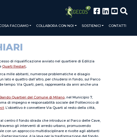
COSA FACCIAMO
COLLABORA CON NOI
SOSTIENICI
CONTATTI
HIARI
esso di riqualificazione avviato nel quartiere di Edilizia
e
Quarti Restart
.
 Circa mille abitanti, numerose problematiche e disagio
 lato e quattro dall’altro, per chiudersi in fondo, sul Parco
iede tempo. Via Quarti, però, rappresenta da anni anche una
Bando Quartieri del Comune di Milano
, nel Municipio 7,
mma di impegno e responsabilità sociale del Politecnico di
ect
. L’obiettivo è connettere Via Quarti al resto della città,
 al centro il fondo strada che introduce al Parco delle Cave,
attraverso gli interventi di arredo urbano, promuovendo
le con un approccio multidisciplinare e rivolte agli abitanti
la Partecipazione, è la leva per la trasformazione del fondo