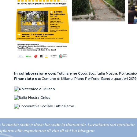
In collaborazione con
Tuttinsieme Coop. Soc, Italia Nostra, Politecnic
Finanziato da
Comune di Milano, Piano Periferie, Bando quartieri 2019
ole: la nostra sede è dove ha sede la domanda.
Lavoriamo
sul territorio
cipiamo alle
esperienze di vita di chi ha bisogno