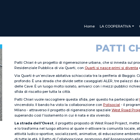
Navigazione principale
Home
LA COOPERATIVA
PATTI C
Patti Chiari è un progetto di rigenerazione urbana, che si innesta sul proc
Residenziale Pubblica di via Quarti, con
Quarti si nasce primi si diventa
Via Quarti è un’enclave abitativa schiacciata tra la periferia di Baggio.
profondo. È una strada che divide sette caseggiati ALER, tre palazzi da un
delle Cave. È un luogo molto isolato, arrivarci con i mezzi pubblici rich
sfida di riscatto per tutta la città.
Patti Chiari vuole raccogliere questa sfida, per questo ha partecipato al
vincendolo. Il bando ha visto la collaborazione con
Polisocial
- il progra
Milano - attraverso il progetto di rigenerazione spaziale
West Road Proj
superando così l’isolamento in cui è nata e sta vivendo.
La strada dell'Ovest
, il progetto proposto di West Road Project, mette
e lo trasforma nel luogo attorno al quale ri-attivare la comunità locale, 
attività ludico-sportive, socializzanti, animative, di educazione ambienta
di tutte le età. Il Patto di Collaborazione, promosso dall’Asssessorato al