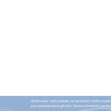
Nelle case, nelle strade, nei quartieri, nelle scu
per comprendere gli altri.
Siamo i
tineranti, parte